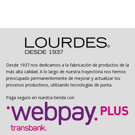
$32.994
tiene
hasta
múltiples
$50.994
variantes.
Las
opciones
se
pueden
elegir
en
la
Desde 1937 nos dedicamos a la fabricación de productos de la
página
más alta calidad. A lo largo de nuestra trayectoria nos hemos
de
preocupado permanentemente de mejorar y actualizar los
producto
procesos productivos, utilizando tecnologías de punta.
Paga seguro en nuestra tienda con