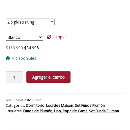
Medida
Color
Limpiar
El
El
$
169.990
$
84.995
precio
precio
4 disponibles
original
actual
era:
es:
$169.990.
$84.995.
Funda
Agregar al carrito
Plumón
de
Lino
cantidad
SKU:
1SPIALOM20625
Categorías:
Dormitorio
,
Lourdes Maison
,
Set Funda Plumón
Etiquetas:
Funda de Plumón
,
Lino
,
Ropa de Cama
,
Set Funda Plumón