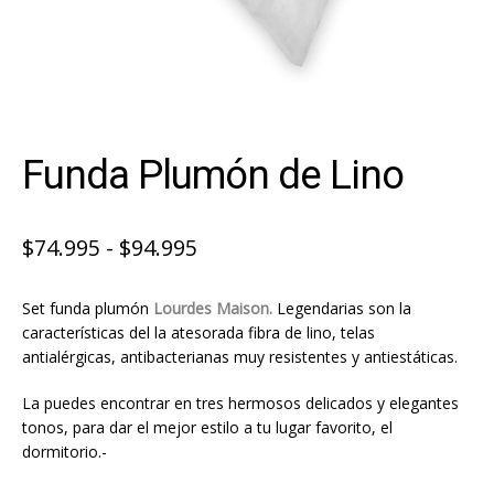
Funda Plumón de Lino
Rango
$
74.995
-
$
94.995
de
Set funda plumón
Lourdes Maison.
Legendarias son la
precios:
características del la atesorada fibra de lino, telas
desde
antialérgicas, antibacterianas muy resistentes y antiestáticas.
$74.995
La puedes encontrar en tres hermosos delicados y elegantes
hasta
tonos, para dar el mejor estilo a tu lugar favorito, el
dormitorio.-
$94.995