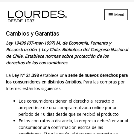
Ir
Saltar
Menú
a
al
la
contenido
Expandi
Ropa de Cama
navegación
Cambios y Garantías
el
subme
Expandi
Ley 19496 (07-mar-1997) M. de Economía, Fomento y
Baño
el
Reconstrucción | Ley Chile. Biblioteca del Congreso Nacional
subme
de Chile. Establece normas sobre protección de los
Expandi
Cocina
derechos de los consumidores.
el
subme
Expandi
Petit
La
Ley Nº 21.398
establece una
serie de nuevos derechos para
el
los consumidores en distintos ámbitos.
Para las compras por
subme
Expandi
Hotelería
Internet están los siguientes:
el
subme
Expandi
Playa
Los consumidores tienen el derecho al retracto o
el
arrepentirse de una compra realizada online por un
subme
Beauty
período de 10 días desde que se recibió el producto.
En los contratos a distancia, la empresa deberá enviar al
consumidor una confirmación escrita de las
condiciones. Si no la envía, el derecho a retracto se