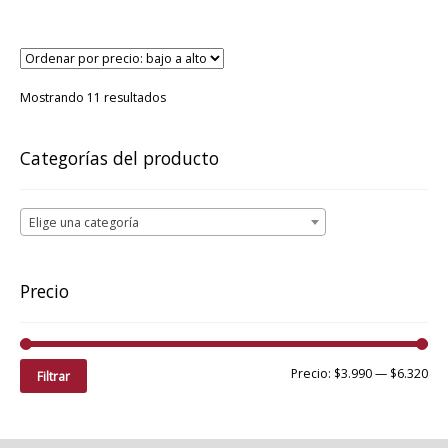
Ordenado
Mostrando 11 resultados
por
precio:
bajo
Categorías del producto
a
alto
Elige una categoría
Precio
Pre
Pre
Precio:
$3.990
—
$6.320
Filtrar
mí
má