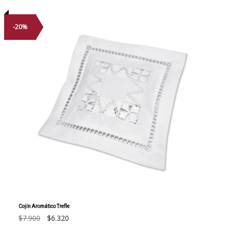
-20%
Cojín Aromático Trefle
El
El
$
7.900
$
6.320
precio
precio