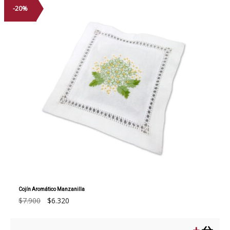
-20%
Cojín Aromático Manzanilla
El
El
$
7.900
$
6.320
precio
precio
original
actual