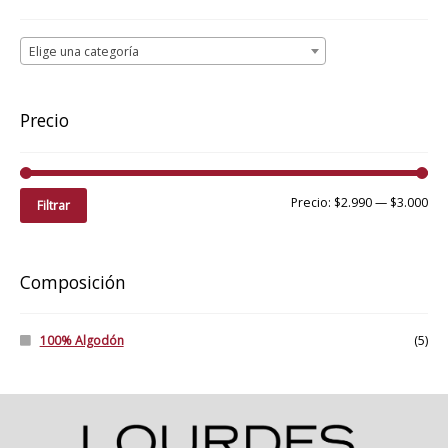
a
alto
Elige una categoría
Precio
Pre
Pre
Precio:
$2.990
—
$3.000
Filtrar
mí
má
Composición
100% Algodón
(5)