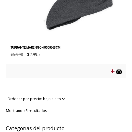
TURBANTE MARENGO 400GR 68CM
El
El
$
5.990
$
2.995
precio
precio
original
actual
era:
es:
$5.990.
$2.995.
Ordenado
Mostrando 5 resultados
por
precio:
bajo
Categorías del producto