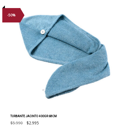
-50%
TURBANTE JACINTO 400GR 68CM
El
El
$
5.990
$
2.995
precio
precio