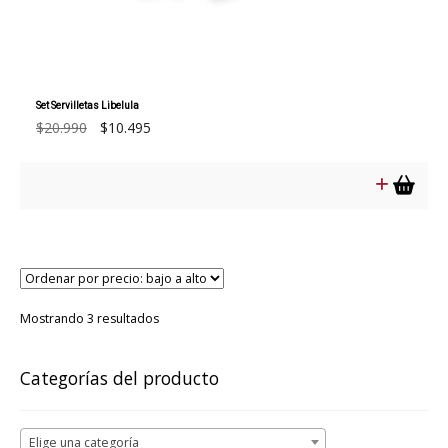
Set Servilletas Libelula
El
El
$
20.990
$
10.495
precio
precio
original
actual
era:
es:
$20.990.
$10.495.
Ordenado
Mostrando 3 resultados
por
precio:
bajo
Categorías del producto
a
alto
Elige una categoría