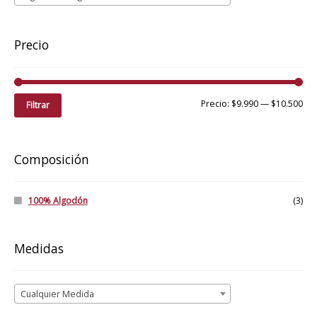
Precio
Pre
Pre
Precio:
$9.990
—
$10.500
Filtrar
mí
má
Composición
100% Algodón
(3)
Medidas
Cualquier Medida