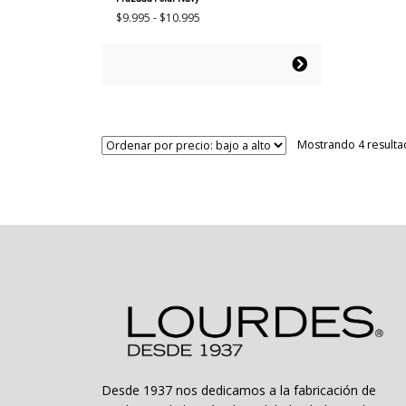
Rango
$
9.995
-
$
10.995
de
precios:
Este
desde
producto
$9.995
tiene
hasta
múltiples
$10.995
variantes.
Mostrando 4 result
Las
opciones
se
pueden
elegir
en
la
página
de
producto
Desde 1937 nos dedicamos a la fabricación de