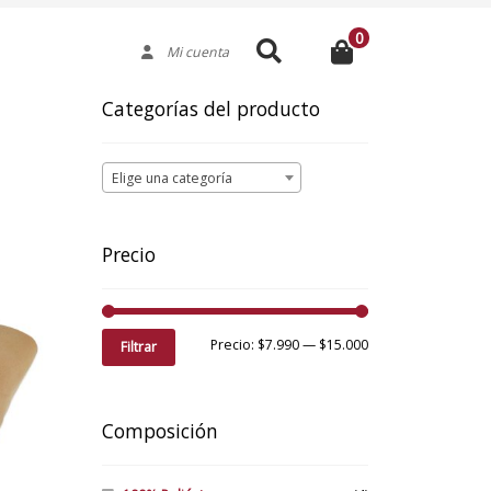
0
Buscar
Mi cuenta
Categorías del producto
Elige una categoría
Precio
Precio
Precio
Precio:
$7.990
—
$15.000
Filtrar
mínimo
máximo
Composición