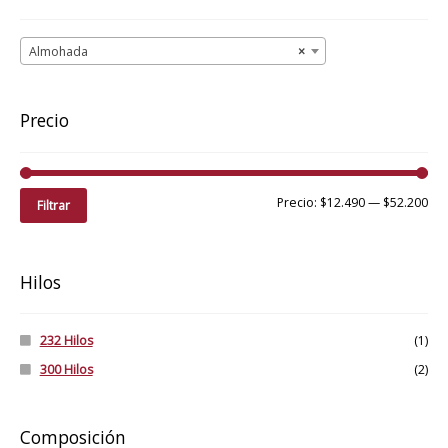
a
en
alto
la
Almohada
×
página
de
producto
Precio
Pre
Pre
Precio:
$12.490
—
$52.200
Filtrar
mí
má
Hilos
232 Hilos
(1)
300 Hilos
(2)
Composición