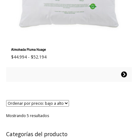
Almohada Pluma Nuage
Rango
$
44.994
-
$
52.194
de
precios:
Este
desde
producto
$44.994
tiene
hasta
múltiples
$52.194
variantes.
Las
opciones
Ordenado
Mostrando 5 resultados
por
se
precio:
pueden
bajo
Categorías del producto
elegir