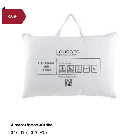
$13.995
variantes.
Las
-50%
opciones
se
pueden
elegir
en
la
página
de
producto
Almohada Bamboo 300 hilos
Rango
$
16.495
-
$
20.995
de