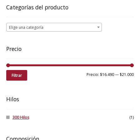
pueden
Categorías del producto
elegir
en
la
Elige una categoría
página
de
producto
Precio
Pre
Pre
Precio:
$16.490
—
$21.000
Filtrar
mí
má
Hilos
300 Hilos
(1)
Composición