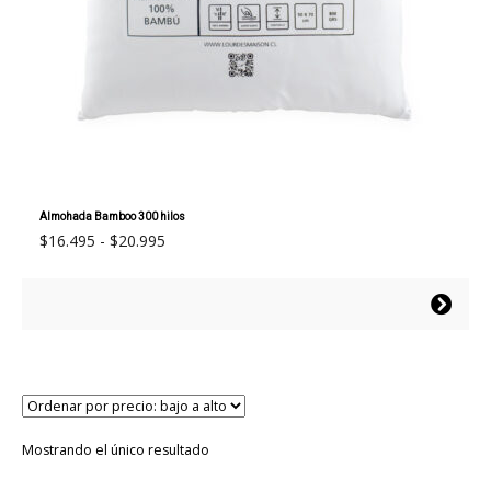
Almohada Bamboo 300 hilos
Rango
$
16.495
-
$
20.995
de
precios:
Este
desde
producto
$16.495
tiene
hasta
múltiples
$20.995
variantes.
Las
opciones
Mostrando el único resultado
se