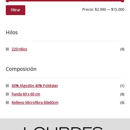
Pre
Pre
Precio:
$2.990
—
$15.000
Filtrar
mí
má
Hilos
220 Hilos
(9)
Composición
60% Algodón 40% Poliéster
(1)
Funda 60 x 60 cm
(8)
Relleno Microfibra 60x60cm
(8)