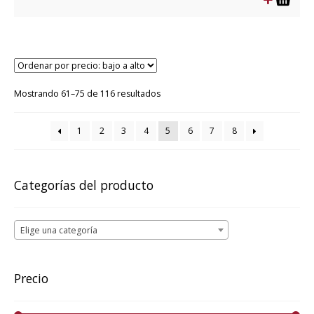
era:
es:
$29.990.
$14.995.
Ordenado
Mostrando 61–75 de 116 resultados
por
precio:
1
2
3
4
5
6
7
8
bajo
a
alto
Categorías del producto
Elige una categoría
Precio