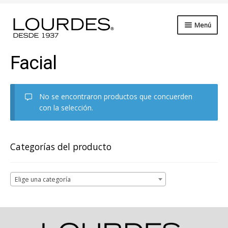
Ir
Saltar
Menú
a
al
la
contenido
Expandi
Ropa de Cama
navegación
Facial
el
subme
Expandi
Baño
el
subme
No se encontraron productos que concuerden
Expandi
Cocina
con la selección.
el
subme
Expandi
Petit
el
subme
Expandi
Categorías del producto
Hotelería
el
subme
Expandi
Playa
el
Elige una categoría
subme
Beauty