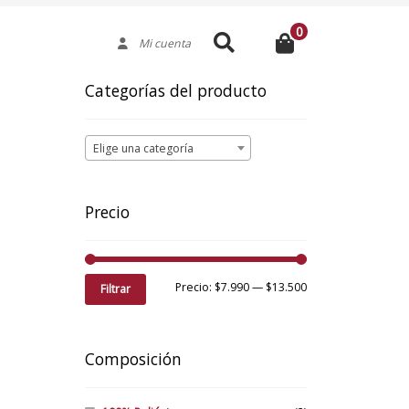
0
Buscar
Mi cuenta
Categorías del producto
Elige una categoría
Precio
Precio
Precio
Precio:
$7.990
—
$13.500
Filtrar
mínimo
máximo
Composición