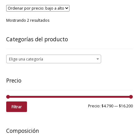
variantes.
Las
opciones
Ordenado
Mostrando 2 resultados
por
se
precio:
pueden
bajo
Categorías del producto
elegir
a
en
alto
la
Elige una categoría
página
de
producto
Precio
Pre
Pre
Precio:
$4.790
—
$16.200
Filtrar
mí
má
Composición