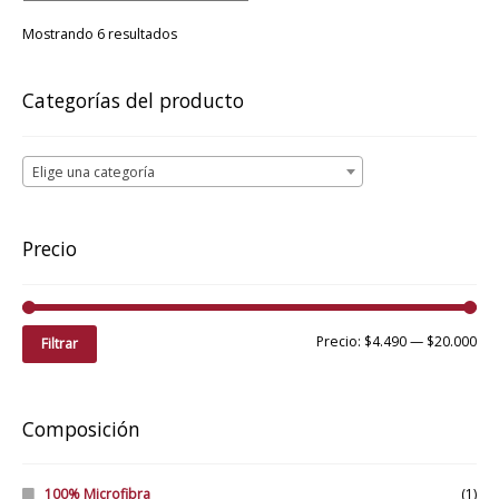
Las
opciones
Ordenado
Mostrando 6 resultados
por
se
precio:
pueden
bajo
Categorías del producto
elegir
a
en
alto
la
Elige una categoría
página
de
producto
Precio
Pre
Pre
Precio:
$4.490
—
$20.000
Filtrar
mí
má
Composición
100% Microfibra
(1)