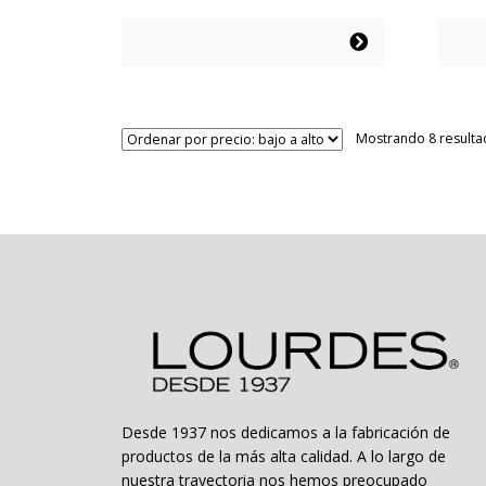
precio
precio
original
actual
Este
Este
era:
es:
producto
prod
$38.990.
$19.495.
tiene
tien
múltiples
múlt
variantes.
varia
Mostrando 8 result
Las
Las
opciones
opci
se
se
pueden
pue
elegir
elegi
en
en
la
la
página
pági
de
de
producto
prod
Desde 1937 nos dedicamos a la fabricación de
productos de la más alta calidad. A lo largo de
nuestra trayectoria nos hemos preocupado