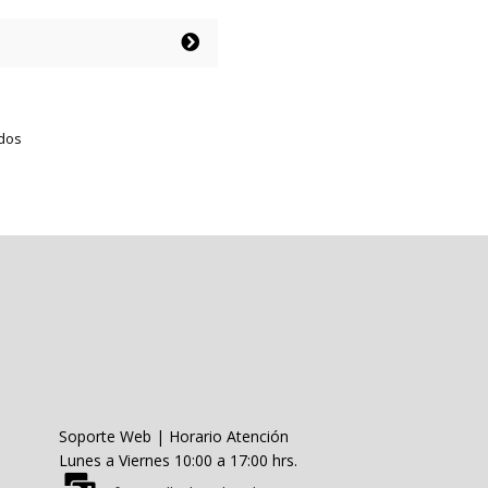
precio
precio
original
actual
era:
es:
ucto
$49.990.
$24.995.
e
iples
ntes.
Ordenado
ados
por
ones
precio:
bajo
den
a
r
alto
na
ucto
Soporte Web | Horario Atención
Lunes a Viernes 10:00 a 17:00 hrs.