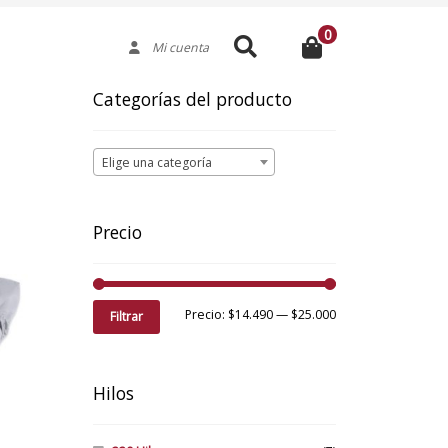
0
Buscar
Mi cuenta
Categorías del producto
Elige una categoría
Precio
Precio
Precio
Precio:
$14.490
—
$25.000
Filtrar
mínimo
máximo
Hilos