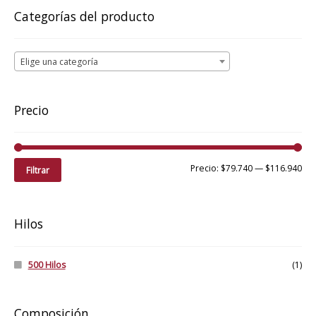
pueden
Categorías del producto
elegir
en
la
Elige una categoría
página
de
producto
Precio
Pre
Pre
Precio:
$79.740
—
$116.940
Filtrar
mí
má
Hilos
500 Hilos
(1)
Composición