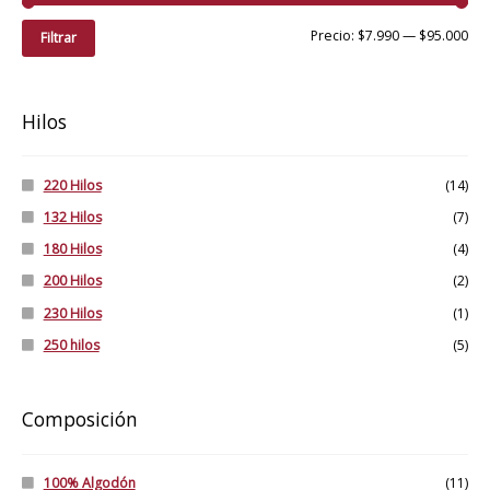
Pre
Pre
Precio:
$7.990
—
$95.000
Filtrar
mí
má
Hilos
220 Hilos
(14)
132 Hilos
(7)
180 Hilos
(4)
200 Hilos
(2)
230 Hilos
(1)
250 hilos
(5)
Composición
100% Algodón
(11)