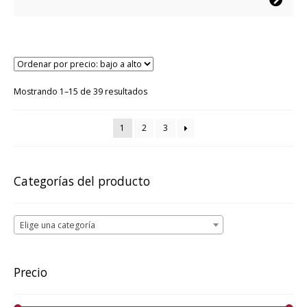
desde
producto
$24.995
tiene
hasta
múltiples
$54.995
variantes.
Las
opciones
Ordenado
Mostrando 1–15 de 39 resultados
por
se
precio:
pueden
1
2
3
bajo
elegir
a
en
alto
la
Categorías del producto
página
de
producto
Elige una categoría
Precio