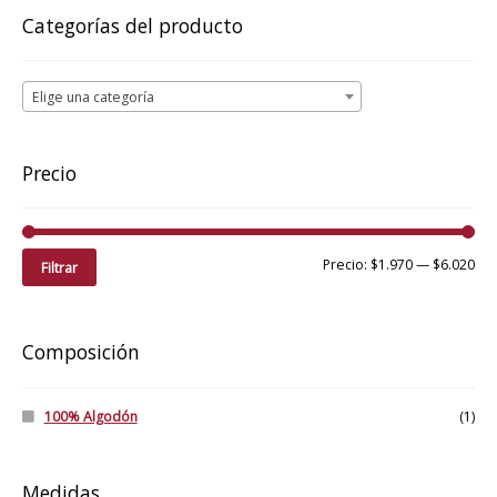
pueden
Categorías del producto
elegir
en
la
Elige una categoría
página
de
producto
Precio
Pre
Pre
Precio:
$1.970
—
$6.020
Filtrar
mí
má
Composición
100% Algodón
(1)
Medidas