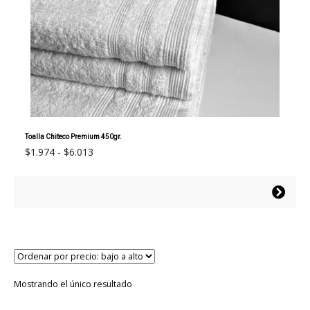
Toalla Chiteco Premium 450gr.
Rango
$
1.974
-
$
6.013
de
precios:
Este
desde
producto
$1.974
tiene
hasta
múltiples
$6.013
variantes.
Las
opciones
Mostrando el único resultado
se