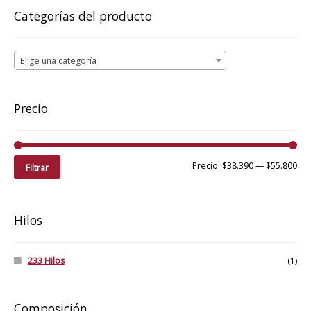
pueden
Categorías del producto
elegir
en
la
Elige una categoría
página
de
producto
Precio
Pre
Pre
Precio:
$38.390
—
$55.800
Filtrar
mí
má
Hilos
233 Hilos
(1)
Composición