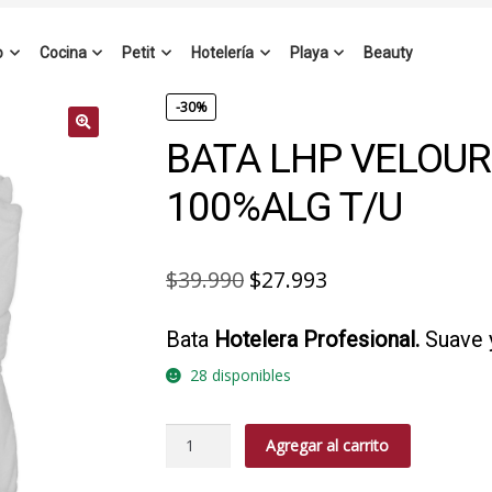
o
Cocina
Petit
Hotelería
Playa
Beauty
-30%
BATA LHP VELOUR
100%ALG T/U
El
El
$
39.990
$
27.993
precio
precio
Bata
Hotelera Profesional.
Suave 
original
actual
28 disponibles
era:
es:
$39.990.
$27.993.
BATA
Agregar al carrito
LHP
VELOUR