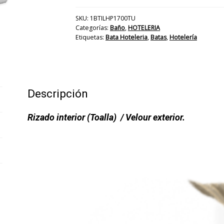
KIMONO
BLCA
SKU:
1BTILHP1700TU
Categorías:
Baño
,
HOTELERIA
100%ALG
Etiquetas:
Bata Hoteleria
,
Batas
,
Hotelería
T/U
cantidad
Descripción
Rizado interior (Toalla) / Velour exterior.