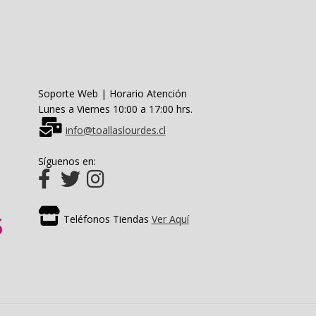
la
página
de
producto
Soporte Web | Horario Atención
Lunes a Viernes 10:00 a 17:00 hrs.
info@toallaslourdes.cl
Síguenos en:
Teléfonos Tiendas
Ver Aquí