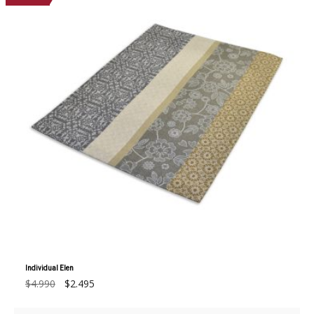
Individual Elen
El
El
$
4.990
$
2.495
precio
precio
original
actual