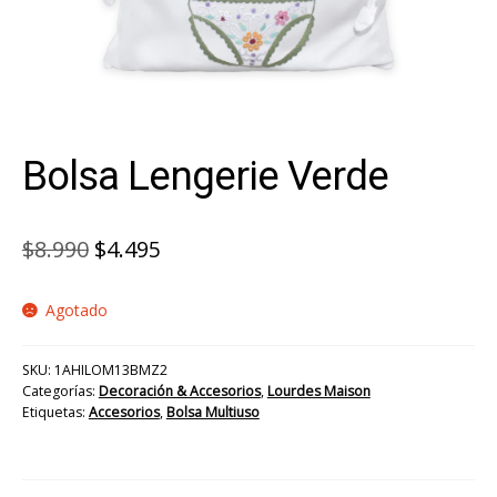
Bolsa Lengerie Verde
El
El
$
8.990
$
4.495
precio
precio
Agotado
original
actual
era:
es:
SKU:
1AHILOM13BMZ2
$8.990.
$4.495.
Categorías:
Decoración & Accesorios
,
Lourdes Maison
Etiquetas:
Accesorios
,
Bolsa Multiuso