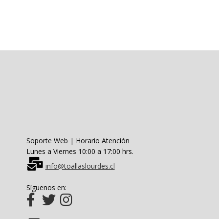
múltiples
variantes.
Las
opciones
se
pueden
elegir
en
la
página
de
producto
Soporte Web | Horario Atención
Lunes a Viernes 10:00 a 17:00 hrs.
info@toallaslourdes.cl
Síguenos en: