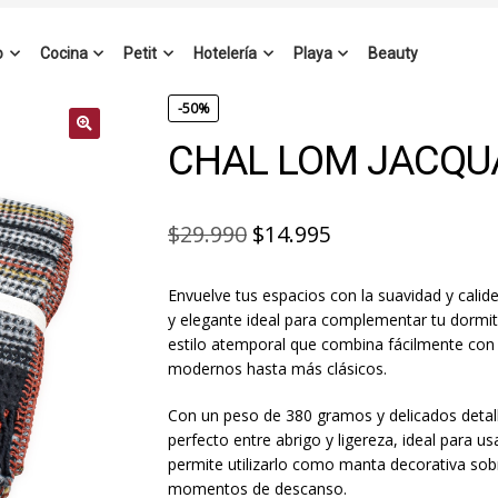
o
Cocina
Petit
Hotelería
Playa
Beauty
-50%
CHAL LOM JACQU
El
El
$
29.990
$
14.995
precio
precio
Envuelve tus espacios con la suavidad y calide
original
actual
y elegante ideal para complementar tu dormito
era:
es:
estilo atemporal que combina fácilmente con
modernos hasta más clásicos.
$29.990.
$14.995.
Con un peso de 380 gramos y delicados detalles
perfecto entre abrigo y ligereza, ideal para 
permite utilizarlo como manta decorativa sob
momentos de descanso.