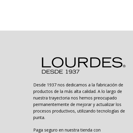
múltiples
$50.994
variantes.
Las
opciones
se
pueden
elegir
en
la
página
de
producto
Desde 1937 nos dedicamos a la fabricación de
productos de la más alta calidad. A lo largo de
nuestra trayectoria nos hemos preocupado
permanentemente de mejorar y actualizar los
procesos productivos, utilizando tecnologías de
punta.
Paga seguro en nuestra tienda con