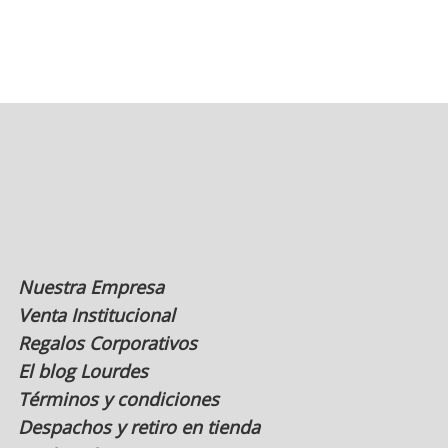
múltiples
variantes.
Las
opciones
se
pueden
elegir
en
la
página
de
producto
Nuestra Empresa
Venta Institucional
Regalos Corporativos
El blog Lourdes
Términos y condiciones
Despachos y retiro en tienda