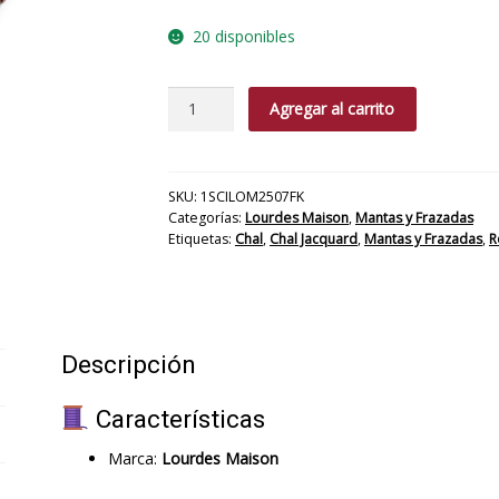
20 disponibles
CHAL
Agregar al carrito
LOM
JACQUARD
GAUBE
150X200
SKU:
1SCILOM2507FK
Categorías:
Lourdes Maison
,
Mantas y Frazadas
cantidad
Etiquetas:
Chal
,
Chal Jacquard
,
Mantas y Frazadas
,
R
Descripción
Características
Marca:
Lourdes Maison