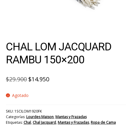
CHAL LOM JACQUARD
RAMBU 150×200
El
El
$
29.900
$
14.950
precio
precio
Agotado
original
actual
era:
es:
SKU:
1SCILOM1920FK
$29.900.
$14.950.
Categorías:
Lourdes Maison
,
Mantas y Frazadas
Etiquetas:
Chal
,
Chal Jacquard
,
Mantas y Frazadas
,
Ropa de Cama