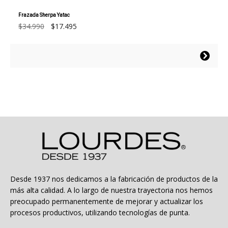
Frazada Sherpa Yatac
El
El
$
34.990
$
17.495
precio
precio
original
actual
Este
era:
es:
producto
$34.990.
$17.495.
tiene
múltiples
variantes.
Las
opciones
se
pueden
elegir
en
la
Desde 1937 nos dedicamos a la fabricación de productos de la
página
más alta calidad. A lo largo de nuestra trayectoria nos hemos
de
preocupado permanentemente de mejorar y actualizar los
producto
procesos productivos, utilizando tecnologías de punta.