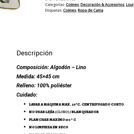
Categorías:
Cojines
,
Decoración & Accesorios
,
Lour
Etiquetas:
Cojines
,
Ropa de Cama
Descripción
Composición:
Algodón – Lino
Medida:
45×45 cm
Relleno:
100% poliéster
Cuidado:
LAVAR A MAQUINA MAX. 30ºC. CENTRIFUGADO CORTO
NO USAR LEJÍA
(CLORO)
/ BLANQUEADOR
PLANCHAR MAXIMO 150 º C
NO LIMPIEZA EN SECO