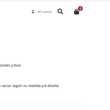
0
Buscar
Mi cuenta
iones y lisos.
 variar según su medida y/o diseño
.