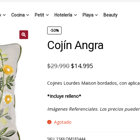
o
Cocina
Petit
Hotelería
Playa
Beauty
-50%
Cojín Angra
El
El
$
29.990
$
14.995
precio
precio
Cojines Lourdes Maison bordados, con aplicac
original
actual
era:
es:
*Incluye relleno*
$29.990.
$14.995.
Imágenes Referenciales. Los precios pueden
Agotado
SKU:
1SKILOM183444