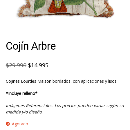
Cojín Arbre
El
El
$
29.990
$
14.995
precio
precio
Cojines Lourdes Maison bordados, con aplicaciones y lisos.
original
actual
era:
es:
*Incluye relleno*
$29.990.
$14.995.
Imágenes Referenciales. Los precios pueden variar según su
medida y/o diseño
.
Agotado