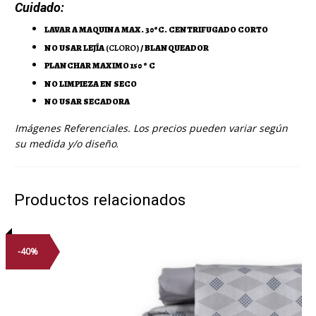
Cuidado:
LAVAR A MAQUINA MAX. 30ºC. CENTRIFUGADO CORTO
NO USAR LEJÍA
(CLORO)
/ BLANQUEADOR
PLANCHAR MAXIMO 150 º C
NO LIMPIEZA EN SECO
NO USAR SECADORA
Imágenes Referenciales. Los precios pueden variar según
su medida y/o diseño
.
Productos relacionados
-40%