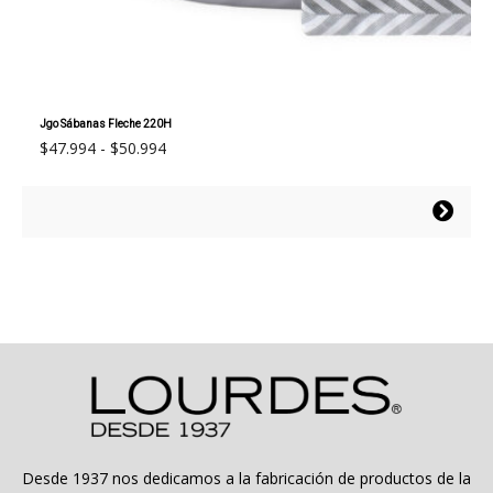
Jgo Sábanas Fleche 220H
Rango
$
47.994
-
$
50.994
de
precios:
Este
desde
producto
$47.994
tiene
hasta
múltiples
$50.994
variantes.
Las
opciones
se
pueden
elegir
en
la
Desde 1937 nos dedicamos a la fabricación de productos de la