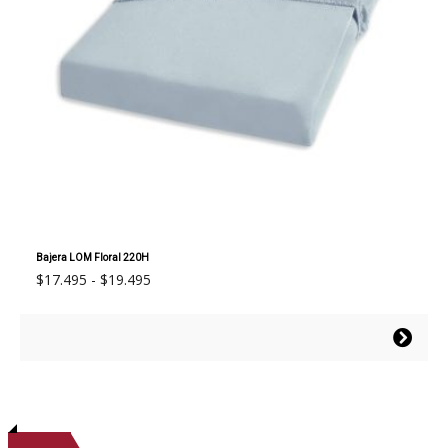
Bajera LOM Floral 220H
Rango
$
17.495
-
$
19.495
de
precios:
Este
desde
producto
$17.495
tiene
hasta
múltiples
$19.495
variantes.
Las