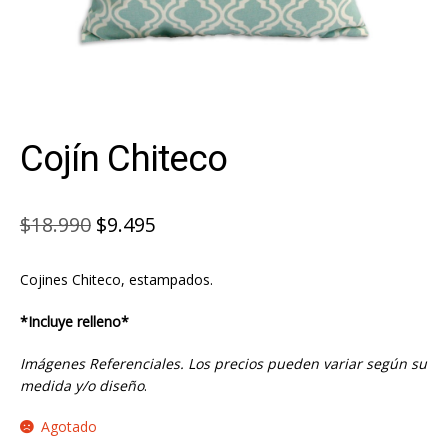
Cojín Chiteco
El
El
$
18.990
$
9.495
precio
precio
Cojines Chiteco, estampados.
original
actual
era:
es:
*Incluye relleno*
$18.990.
$9.495.
Imágenes Referenciales. Los precios pueden variar según su
medida y/o diseño
.
Agotado