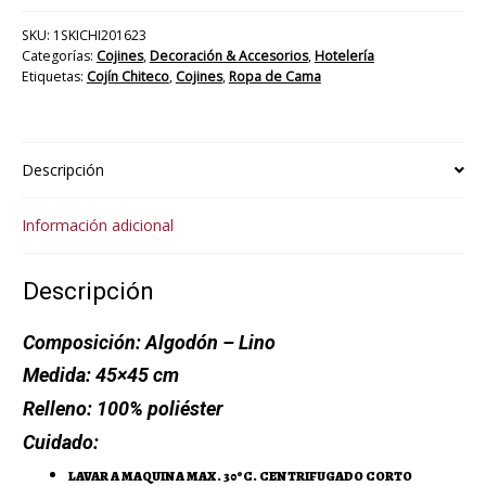
SKU:
1SKICHI201623
Categorías:
Cojines
,
Decoración & Accesorios
,
Hotelería
Etiquetas:
Cojín Chiteco
,
Cojines
,
Ropa de Cama
Descripción
Información adicional
Descripción
Composición:
Algodón – Lino
Medida:
45×45 cm
Relleno:
100% poliéster
Cuidado:
LAVAR A MAQUINA MAX. 30ºC. CENTRIFUGADO CORTO