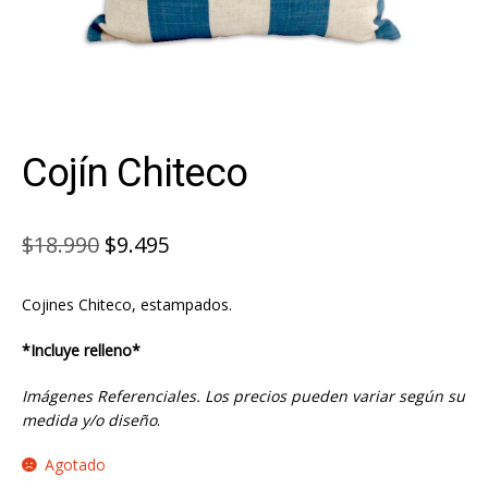
Cojín Chiteco
El
El
$
18.990
$
9.495
precio
precio
Cojines Chiteco, estampados.
original
actual
era:
es:
*Incluye relleno*
$18.990.
$9.495.
Imágenes Referenciales. Los precios pueden variar según su
medida y/o diseño
.
Agotado