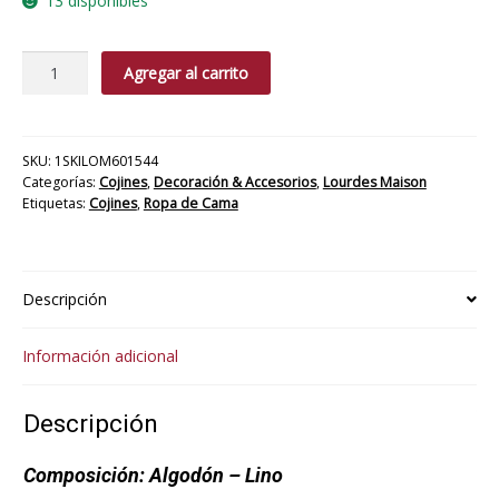
13 disponibles
Cojín
Agregar al carrito
Lecrer
cantidad
SKU:
1SKILOM601544
Categorías:
Cojines
,
Decoración & Accesorios
,
Lourdes Maison
Etiquetas:
Cojines
,
Ropa de Cama
Descripción
Información adicional
Descripción
Composición:
Algodón – Lino