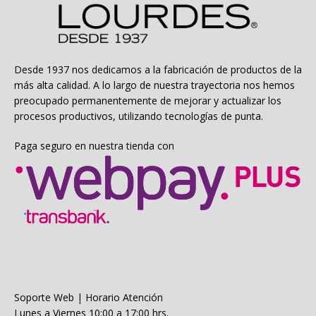
se
pueden
elegir
en
la
Desde 1937 nos dedicamos a la fabricación de productos de la
página
más alta calidad. A lo largo de nuestra trayectoria nos hemos
de
preocupado permanentemente de mejorar y actualizar los
producto
procesos productivos, utilizando tecnologías de punta.
Paga seguro en nuestra tienda con
Soporte Web | Horario Atención
Lunes a Viernes 10:00 a 17:00 hrs.