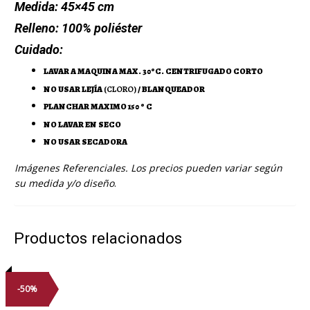
Medida:
45×45 cm
Relleno:
100% poliéster
Cuidado:
LAVAR A MAQUINA MAX. 30ºC. CENTRIFUGADO CORTO
NO USAR LEJÍA
(CLORO)
/ BLANQUEADOR
PLANCHAR MAXIMO 150 º C
NO LAVAR EN SECO
NO USAR SECADORA
Imágenes Referenciales. Los precios pueden variar según
su medida y/o diseño
.
Productos relacionados
-50%