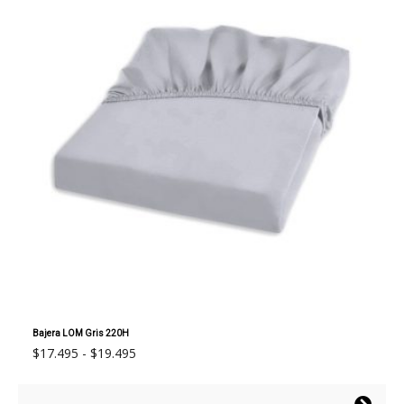
Bajera LOM Gris 220H
Rango
$
17.495
-
$
19.495
de
precios: