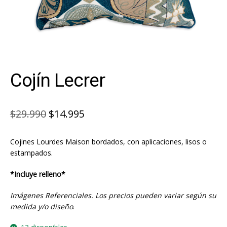
Cojín Lecrer
El
El
$
29.990
$
14.995
precio
precio
Cojines Lourdes Maison bordados, con aplicaciones, lisos o
original
actual
estampados.
era:
es:
*Incluye relleno*
$29.990.
$14.995.
Imágenes Referenciales. Los precios pueden variar según su
medida y/o diseño
.