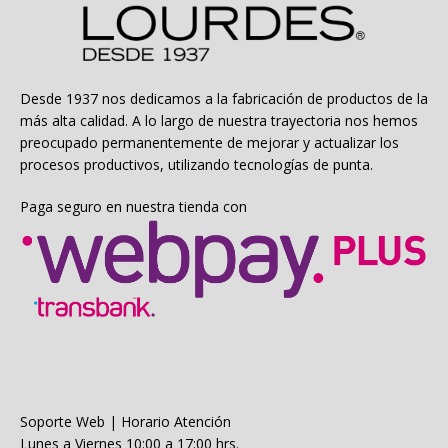
se
pueden
elegir
en
la
Desde 1937 nos dedicamos a la fabricación de productos de la
página
más alta calidad. A lo largo de nuestra trayectoria nos hemos
de
preocupado permanentemente de mejorar y actualizar los
producto
procesos productivos, utilizando tecnologías de punta.
Paga seguro en nuestra tienda con
Soporte Web | Horario Atención
Lunes a Viernes 10:00 a 17:00 hrs.