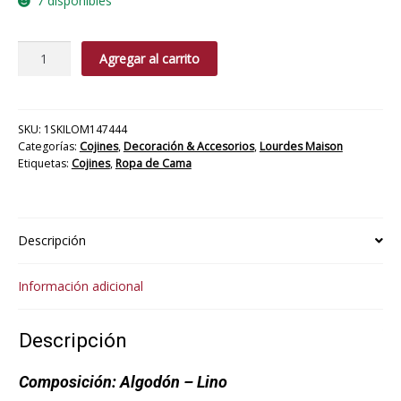
7 disponibles
Cojín
Agregar al carrito
Edra
cantidad
SKU:
1SKILOM147444
Categorías:
Cojines
,
Decoración & Accesorios
,
Lourdes Maison
Etiquetas:
Cojines
,
Ropa de Cama
Descripción
Información adicional
Descripción
Composición:
Algodón – Lino