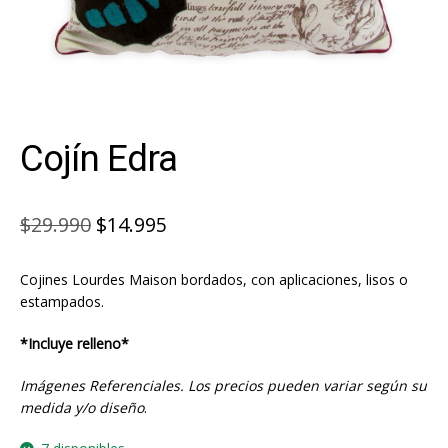
Cojín Edra
El
El
$
29.990
$
14.995
precio
precio
Cojines Lourdes Maison bordados, con aplicaciones, lisos o
original
actual
estampados.
era:
es:
*Incluye relleno*
$29.990.
$14.995.
Imágenes Referenciales. Los precios pueden variar según su
medida y/o diseño
.