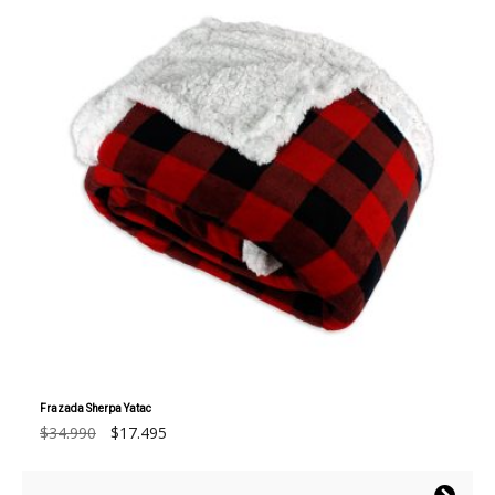
Frazada Sherpa Yatac
El
El
$
34.990
$
17.495
precio
precio
original
actual