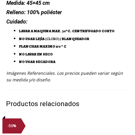
Medida:
45×45 cm
Relleno:
100% poliéster
Cuidado:
LAVAR A MAQUINA MAX. 30ºC. CENTRIFUGADO CORTO
NO USAR LEJÍA
(CLORO)
/ BLANQUEADOR
PLANCHAR MAXIMO 150 º C
NO LAVAR EN SECO
NO USAR SECADORA
Imágenes Referenciales. Los precios pueden variar según
su medida y/o diseño
.
Productos relacionados
-50%