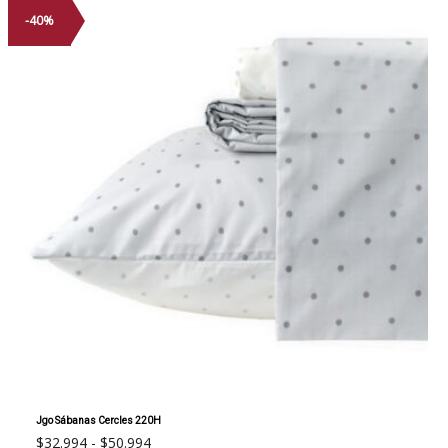
-40%
Jgo Sábanas Cercles 220H
Rango
$
32.994
-
$
50.994