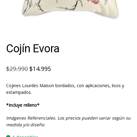
Cojín Evora
El
El
$
29.990
$
14.995
precio
precio
Cojines Lourdes Maison bordados, con aplicaciones, lisos y
original
actual
estampados.
era:
es:
*Incluye relleno*
$29.990.
$14.995.
Imágenes Referenciales. Los precios pueden variar según su
medida y/o diseño
.