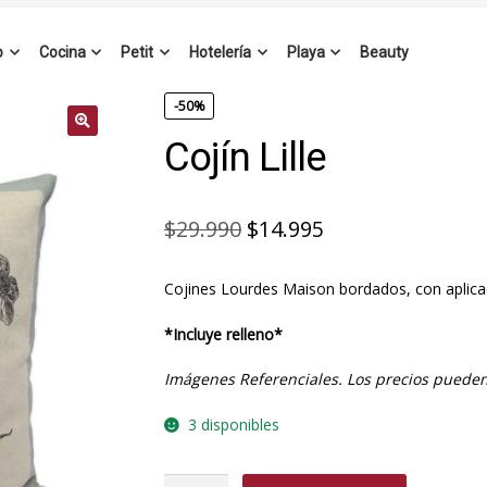
o
Cocina
Petit
Hotelería
Playa
Beauty
-50%
Cojín Lille
El
El
$
29.990
$
14.995
precio
precio
Cojines Lourdes Maison bordados, con aplica
original
actual
era:
es:
*Incluye relleno*
$29.990.
$14.995.
Imágenes Referenciales. Los precios pueden
3 disponibles
Cojín