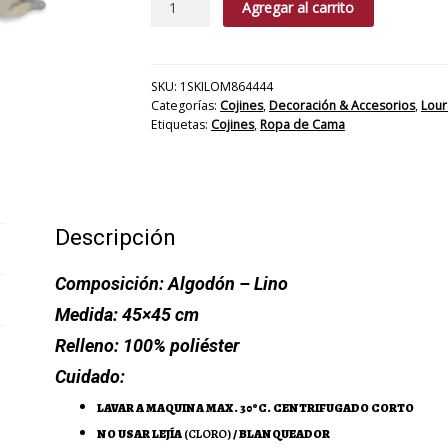
Agregar al carrito
Lille
cantidad
SKU:
1SKILOM864444
Categorías:
Cojines
,
Decoración & Accesorios
,
Lour
Etiquetas:
Cojines
,
Ropa de Cama
Descripción
Composición:
Algodón – Lino
Medida:
45×45 cm
Relleno:
100% poliéster
Cuidado:
LAVAR A MAQUINA MAX. 30ºC. CENTRIFUGADO CORTO
NO USAR LEJÍA
(CLORO)
/ BLANQUEADOR