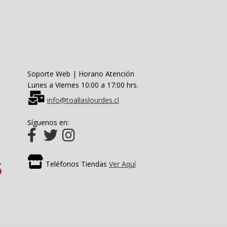
en
la
página
de
producto
Soporte Web | Horario Atención
Lunes a Viernes 10:00 a 17:00 hrs.
info@toallaslourdes.cl
Síguenos en:
Teléfonos Tiendas
Ver Aquí