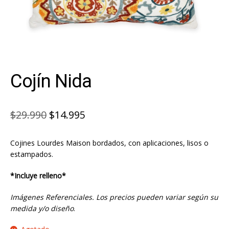
Cojín Nida
El
El
$
29.990
$
14.995
precio
precio
Cojines Lourdes Maison bordados, con aplicaciones, lisos o
original
actual
estampados.
era:
es:
*Incluye relleno*
$29.990.
$14.995.
Imágenes Referenciales. Los precios pueden variar según su
medida y/o diseño
.