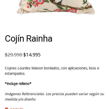
Cojín Rainha
El
El
$
29.990
$
14.995
precio
precio
Cojines Lourdes Maison bordados, con aplicaciones, lisos o
original
actual
estampados.
era:
es:
*Incluye relleno*
$29.990.
$14.995.
Imágenes Referenciales. Los precios pueden variar según su
medida y/o diseño
.