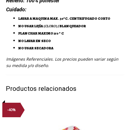
Relleno:
100% poliéster
Cuidado:
LAVAR A MAQUINA MAX. 30ºC. CENTRIFUGADO CORTO
NO USAR LEJÍA
(CLORO)
/ BLANQUEADOR
PLANCHAR MAXIMO 150 º C
NO LAVAR EN SECO
NO USAR SECADORA
Imágenes Referenciales. Los precios pueden variar según
su medida y/o diseño
.
Productos relacionados
-40%