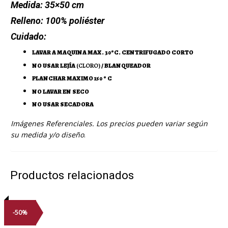
Medida:
35×50 cm
Relleno:
100% poliéster
Cuidado:
LAVAR A MAQUINA MAX. 30ºC. CENTRIFUGADO CORTO
NO USAR LEJÍA
(CLORO)
/ BLANQUEADOR
PLANCHAR MAXIMO 150 º C
NO LAVAR EN SECO
NO USAR SECADORA
Imágenes Referenciales. Los precios pueden variar según
su medida y/o diseño
.
Productos relacionados
-50%