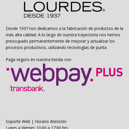
se
pueden
elegir
en
la
Desde 1937 nos dedicamos a la fabricación de productos de la
página
más alta calidad. A lo largo de nuestra trayectoria nos hemos
de
preocupado permanentemente de mejorar y actualizar los
producto
procesos productivos, utilizando tecnologías de punta.
Paga seguro en nuestra tienda con
Soporte Web | Horario Atención
Lunes a Viernes 10:00 a 17:00 hrs.