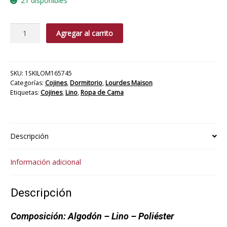
21 disponibles
Cojin
Agregar al carrito
Romantique
Azul
cantidad
SKU:
1SKILOM165745
Categorías:
Cojines
,
Dormitorio
,
Lourdes Maison
Etiquetas:
Cojines
,
Lino
,
Ropa de Cama
Descripción
Información adicional
Descripción
Composición:
Algodón – Lino – Poliéster