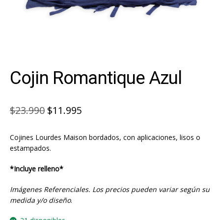
Cojin Romantique Azul
El
El
$
23.990
$
11.995
precio
precio
Cojines Lourdes Maison bordados, con aplicaciones, lisos o
original
actual
estampados.
era:
es:
*Incluye relleno*
$23.990.
$11.995.
Imágenes Referenciales. Los precios pueden variar según su
medida y/o diseño
.