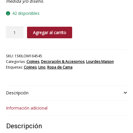
medida y/o diseño
.
42 disponibles
Cojin
Agregar al carrito
Romantique
Turquesa
cantidad
SKU:
1SKILOM164545
Categorías:
Cojines
,
Decoración & Accesorios
,
Lourdes Maison
Etiquetas:
Cojines
,
Lino
,
Ropa de Cama
Descripción
Información adicional
Descripción