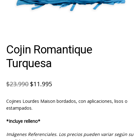
Cojin Romantique
Turquesa
El
El
$
23.990
$
11.995
precio
precio
Cojines Lourdes Maison bordados, con aplicaciones, lisos o
original
actual
estampados.
era:
es:
*Incluye relleno*
$23.990.
$11.995.
Imágenes Referenciales. Los precios pueden variar según su