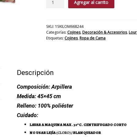
Agregar al carrito
Tolon
cantidad
SKU:
1SKILOM668244
Categorías:
Cojines
,
Decoración & Accesorios
,
Lour
Etiquetas:
Cojines
,
Ropa de Cama
Descripción
Composición:
Arpillera
Medida:
45×45 cm
Relleno:
100% poliéster
Cuidado:
LAVAR A MAQUINA MAX. 30ºC. CENTRIFUGADO CORTO
NO USAR LEJÍA
(CLORO)
/ BLANQUEADOR