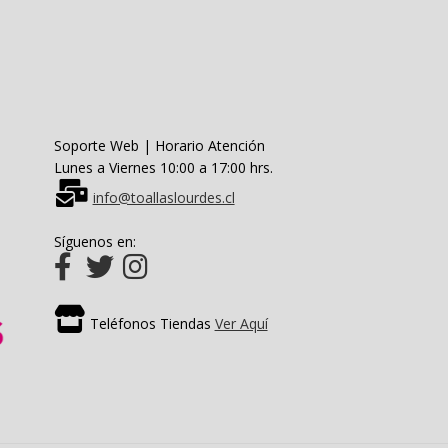
en
la
página
de
producto
Soporte Web | Horario Atención
Lunes a Viernes 10:00 a 17:00 hrs.
info@toallaslourdes.cl
Síguenos en:
Teléfonos Tiendas
Ver Aquí