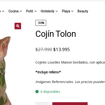
o
Cocina
Petit
Hotelería
Playa
Beauty
-50%
Cojín Tolon
El
El
$
27.990
$
13.995
precio
precio
Cojines Lourdes Maison bordados, con aplica
original
actual
era:
es:
*Incluye relleno*
$27.990.
$13.995.
Imágenes Referenciales. Los precios pueden
6 disponibles
Cojín