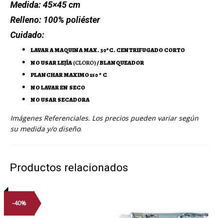
Medida:
45×45 cm
Relleno:
100% poliéster
Cuidado:
LAVAR A MAQUINA MAX. 30ºC. CENTRIFUGADO CORTO
NO USAR LEJÍA
(CLORO)
/ BLANQUEADOR
PLANCHAR MAXIMO 150 º C
NO LAVAR EN SECO
NO USAR SECADORA
Imágenes Referenciales. Los precios pueden variar según
su medida y/o diseño
.
Productos relacionados
-40%