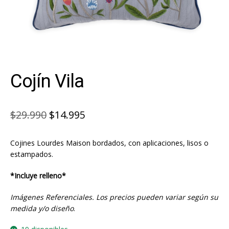
Cojín Vila
El
El
$
29.990
$
14.995
precio
precio
Cojines Lourdes Maison bordados, con aplicaciones, lisos o
original
actual
estampados.
era:
es:
*Incluye relleno*
$29.990.
$14.995.
Imágenes Referenciales. Los precios pueden variar según su
medida y/o diseño
.