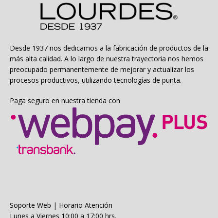
se
pueden
elegir
en
la
Desde 1937 nos dedicamos a la fabricación de productos de la
página
más alta calidad. A lo largo de nuestra trayectoria nos hemos
de
preocupado permanentemente de mejorar y actualizar los
producto
procesos productivos, utilizando tecnologías de punta.
Paga seguro en nuestra tienda con
Soporte Web | Horario Atención
Lunes a Viernes 10:00 a 17:00 hrs.