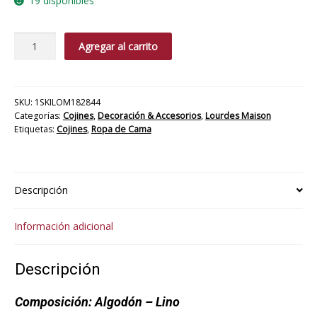
19 disponibles
Cojín
Agregar al carrito
Vila
cantidad
SKU:
1SKILOM182844
Categorías:
Cojines
,
Decoración & Accesorios
,
Lourdes Maison
Etiquetas:
Cojines
,
Ropa de Cama
Descripción
Información adicional
Descripción
Composición:
Algodón – Lino