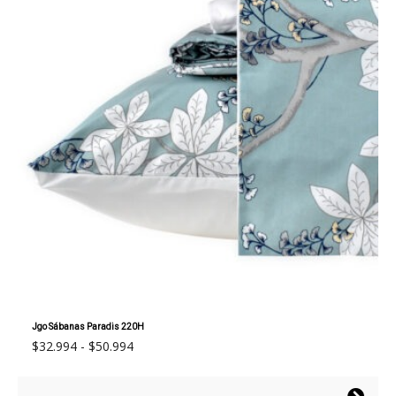
Jgo Sábanas Paradis 220H
Rango
$
32.994
-
$
50.994
de
precios: