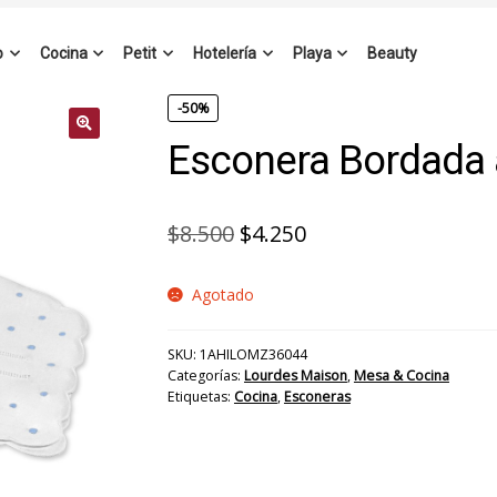
o
Cocina
Petit
Hotelería
Playa
Beauty
-50%
Esconera Bordada 
El
El
$
8.500
$
4.250
precio
precio
Agotado
original
actual
era:
es:
SKU:
1AHILOMZ36044
$8.500.
$4.250.
Categorías:
Lourdes Maison
,
Mesa & Cocina
Etiquetas:
Cocina
,
Esconeras