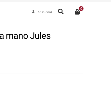
0
Buscar
Mi cuenta
a mano Jules