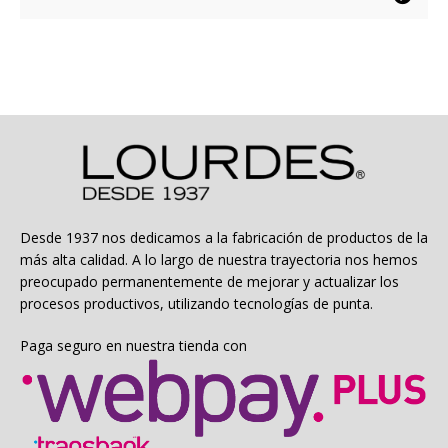
desde
producto
$5.495
tiene
hasta
múltiples
$7.495
variantes.
Las
opciones
se
pueden
elegir
en
la
Desde 1937 nos dedicamos a la fabricación de productos de la
página
más alta calidad. A lo largo de nuestra trayectoria nos hemos
de
preocupado permanentemente de mejorar y actualizar los
producto
procesos productivos, utilizando tecnologías de punta.
Paga seguro en nuestra tienda con