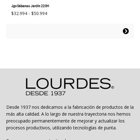
Jgo Sábanas Jardín 220H
Rango
$
32.994
-
$
50.994
de
precios:
Este
desde
producto
$32.994
tiene
hasta
múltiples
$50.994
variantes.
Las
opciones
se
pueden
elegir
en
la
Desde 1937 nos dedicamos a la fabricación de productos de la
página
más alta calidad. A lo largo de nuestra trayectoria nos hemos
de
preocupado permanentemente de mejorar y actualizar los
producto
procesos productivos, utilizando tecnologías de punta.