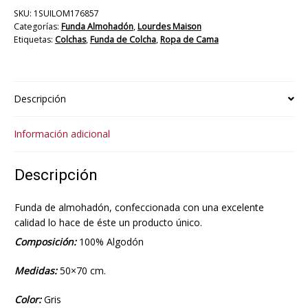
cantidad
SKU:
1SUILOM176857
Categorías:
Funda Almohadón
,
Lourdes Maison
Etiquetas:
Colchas
,
Funda de Colcha
,
Ropa de Cama
Descripción
Información adicional
Descripción
Funda de almohadón, confeccionada con una excelente
calidad lo hace de éste un producto único.
Composición:
100% Algodón
Medidas:
50×70 cm.
Color:
Gris