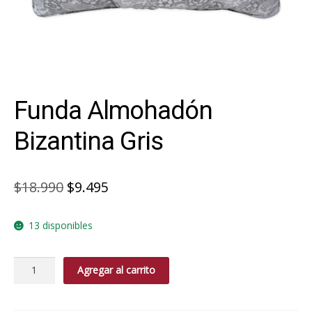
Funda Almohadón
Bizantina Gris
El
El
$
18.990
$
9.495
precio
precio
13 disponibles
original
actual
era:
es:
Funda
Agregar al carrito
$18.990.
$9.495.
Almohadón
Bizantina
Gris