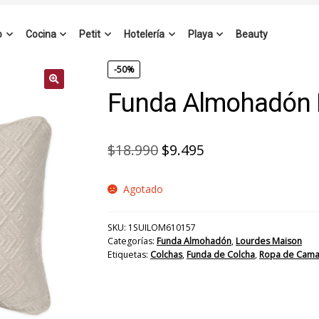
o
Cocina
Petit
Hotelería
Playa
Beauty
-50%
Funda Almohadón 
El
El
$
18.990
$
9.495
precio
precio
Agotado
original
actual
era:
es:
SKU:
1SUILOM610157
$18.990.
$9.495.
Categorías:
Funda Almohadón
,
Lourdes Maison
Etiquetas:
Colchas
,
Funda de Colcha
,
Ropa de Cam