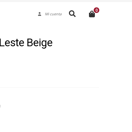
0
Buscar
Mi cuenta
Leste Beige
a