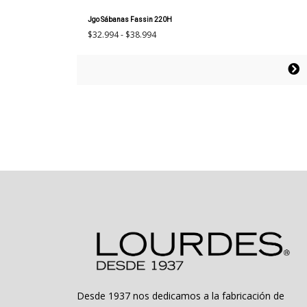
Jgo Sábanas Fassin 220H
Rango
$
32.994
-
$
38.994
de
precios:
Este
desde
producto
$32.994
tiene
hasta
múltiples
$38.994
variantes.
Las
opciones
se
pueden
elegir
en
la
página
de
producto
Desde 1937 nos dedicamos a la fabricación de