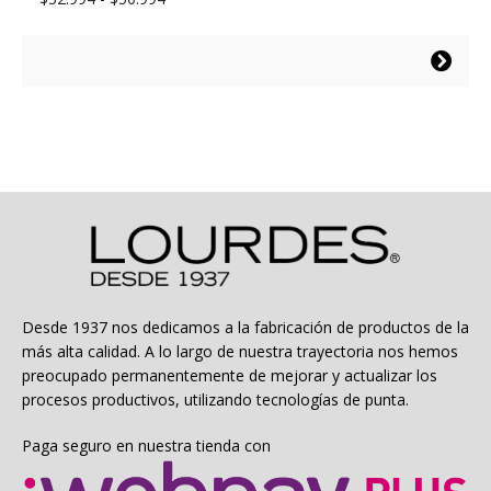
de
precios:
Este
desde
producto
$32.994
tiene
hasta
múltiples
$50.994
variantes.
Las
opciones
se
pueden
elegir
en
la
Desde 1937 nos dedicamos a la fabricación de productos de la
página
más alta calidad. A lo largo de nuestra trayectoria nos hemos
de
preocupado permanentemente de mejorar y actualizar los
producto
procesos productivos, utilizando tecnologías de punta.
Paga seguro en nuestra tienda con