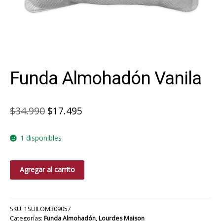
Funda Almohadón Vanila
El
El
$
34.990
$
17.495
precio
precio
1 disponibles
original
actual
era:
es:
Funda
Agregar al carrito
$34.990.
$17.495.
Almohadón
Vanila
cantidad
SKU:
1SUILOM309057
Categorías:
Funda Almohadón
,
Lourdes Maison