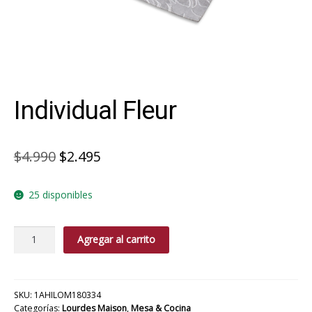
Individual Fleur
El
El
$
4.990
$
2.495
precio
precio
25 disponibles
original
actual
era:
es:
Individual
Agregar al carrito
$4.990.
$2.495.
Fleur
cantidad
SKU:
1AHILOM180334
Categorías:
Lourdes Maison
,
Mesa & Cocina