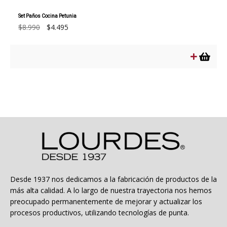
Set Paños Cocina Petunia
El
El
$
8.990
$
4.495
precio
precio
original
actual
era:
es:
$8.990.
$4.495.
Desde 1937 nos dedicamos a la fabricación de productos de la
más alta calidad. A lo largo de nuestra trayectoria nos hemos
preocupado permanentemente de mejorar y actualizar los
procesos productivos, utilizando tecnologías de punta.