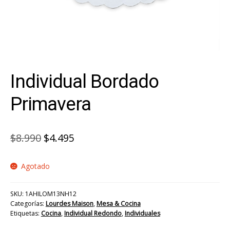
Individual Bordado
Primavera
El
El
$
8.990
$
4.495
precio
precio
Agotado
original
actual
era:
es:
SKU:
1AHILOM13NH12
$8.990.
$4.495.
Categorías:
Lourdes Maison
,
Mesa & Cocina
Etiquetas:
Cocina
,
Individual Redondo
,
Individuales