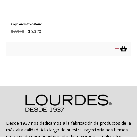
Cojín Aromático Carre
El
El
$
7.900
$
6.320
precio
precio
original
actual
era:
es:
$7.900.
$6.320.
Desde 1937 nos dedicamos a la fabricación de productos de la
más alta calidad. A lo largo de nuestra trayectoria nos hemos
preocupado permanentemente de mejorar y actualizar los