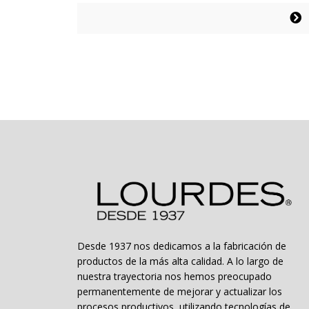
precios:
Este
desde
producto
$22.194
tiene
hasta
múltiples
$25.794
variantes.
Las
opciones
se
pueden
elegir
en
la
página
de
producto
Desde 1937 nos dedicamos a la fabricación de
productos de la más alta calidad. A lo largo de
nuestra trayectoria nos hemos preocupado
permanentemente de mejorar y actualizar los
procesos productivos, utilizando tecnologías de