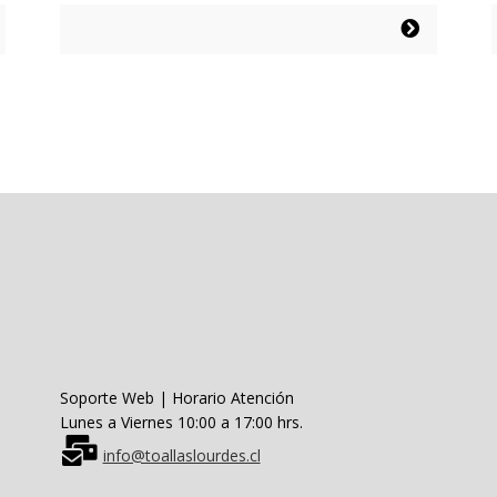
original
actual
Este
era:
es:
producto
$84.990.
$50.994.
tiene
múltiples
variantes.
Las
opciones
se
pueden
elegir
en
la
página
de
producto
Soporte Web | Horario Atención
Lunes a Viernes 10:00 a 17:00 hrs.
info@toallaslourdes.cl