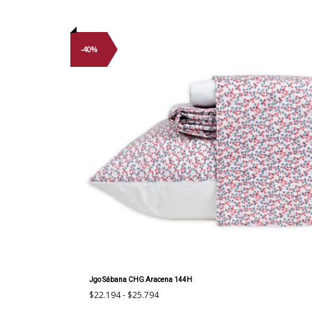
-40%
Jgo Sábana CHG Aracena 144H
Rango
$
22.194
-
$
25.794
de