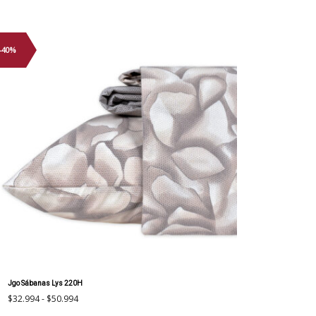
-40%
Jgo Sábanas Lys 220H
Rango
$
32.994
-
$
50.994
de