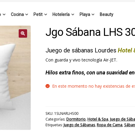
o
Cocina
Petit
Hotelería
Playa
Beauty
Jgo Sábana LHS 3
Juego de sábanas Lourdes
Hotel 
Con guarda y vivo tecnología Air-JET.
Hilos extra finos, con una suavidad e
En este momento no hay existencias de est
SKU:
1SLNARLHS00
Categorías:
Dormitorio
,
Hotel & Spa
,
Juego de Sáb
Etiquetas:
Juego de Sábanas
,
Ropa de Cama
,
Sában