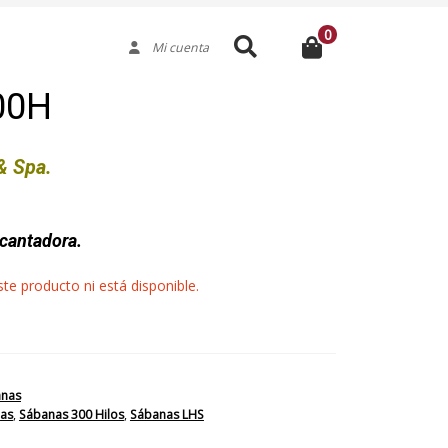
0
Buscar
Mi cuenta
00H
& Spa.
ncantadora.
e producto ni está disponible.
anas
as
,
Sábanas 300 Hilos
,
Sábanas LHS