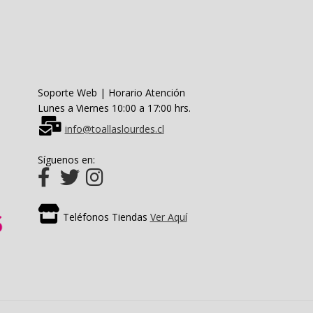
la
página
de
producto
Soporte Web | Horario Atención
Lunes a Viernes 10:00 a 17:00 hrs.
info@toallaslourdes.cl
Síguenos en:
Teléfonos Tiendas
Ver Aquí