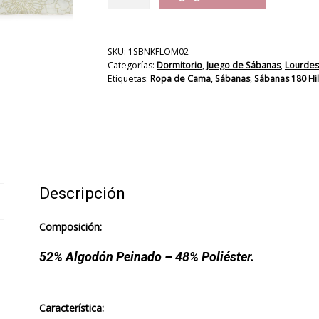
Sábana
LOM
Dalia
180H
SKU:
1SBNKFLOM02
Categorías:
Dormitorio
,
Juego de Sábanas
,
Lourdes
cantidad
Etiquetas:
Ropa de Cama
,
Sábanas
,
Sábanas 180 Hi
Descripción
Composición:
52% Algodón Peinado – 48% Poliéster.
Característica: