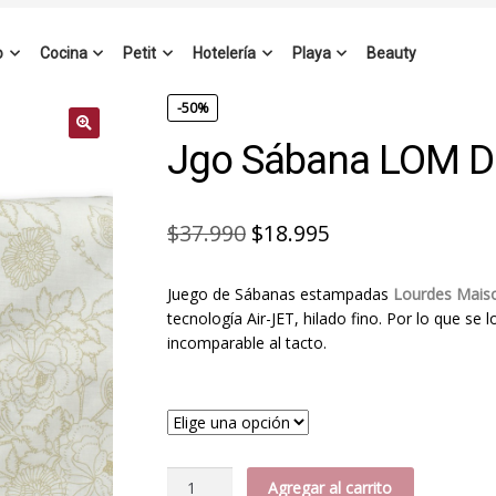
o
Cocina
Petit
Hotelería
Playa
Beauty
-50%
Jgo Sábana LOM D
El
El
$
37.990
$
18.995
precio
precio
Juego de Sábanas estampadas
Lourdes Mai
original
actual
tecnología Air-JET, hilado fino. Por lo que se 
era:
es:
incomparable al tacto.
$37.990.
$18.995.
Jgo
Agregar al carrito