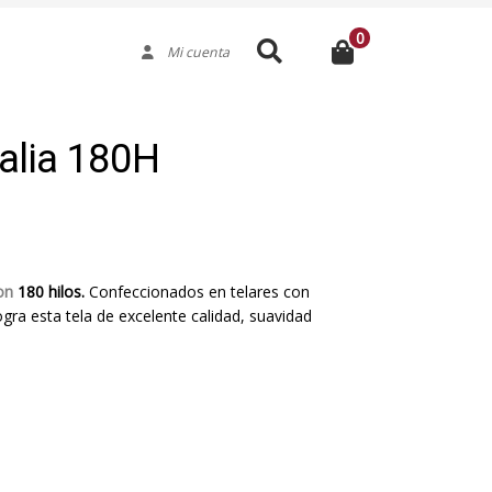
0
Buscar
Mi cuenta
alia 180H
son
180 hilos.
Confeccionados en telares con
logra esta tela de excelente calidad, suavidad
Medida