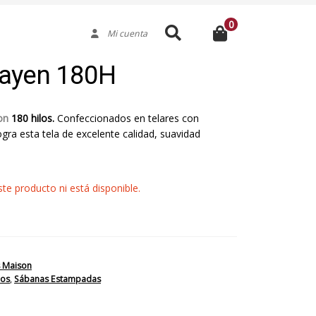
0
Buscar
Mi cuenta
ayen 180H
son
180 hilos.
Confeccionados en telares con
logra esta tela de excelente calidad, suavidad
e producto ni está disponible.
 Maison
los
,
Sábanas Estampadas