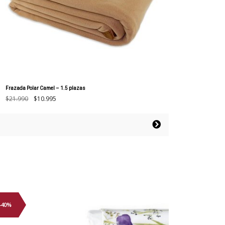
Frazada Polar Camel – 1.5 plazas
El
El
$
21.990
$
10.995
precio
precio
original
actual
era:
es:
$21.990.
$10.995.
-40%