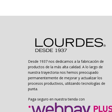
Las
opciones
se
pueden
elegir
en
la
página
de
producto
Desde 1937 nos dedicamos a la fabricación de
productos de la más alta calidad. A lo largo de
nuestra trayectoria nos hemos preocupado
permanentemente de mejorar y actualizar los
procesos productivos, utilizando tecnologías de
punta.
Paga seguro en nuestra tienda con