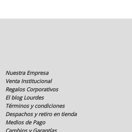
Las
opciones
se
pueden
elegir
en
la
página
de
producto
Nuestra Empresa
Venta Institucional
Regalos Corporativos
El blog Lourdes
Términos y condiciones
Despachos y retiro en tienda
Medios de Pago
Cambios y Garantías