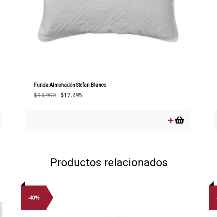
Funda Almohadón Stefan Blanco
El
El
$
34.990
$
17.495
precio
precio
original
actual
era:
es:
$34.990.
$17.495.
Productos relacionados
-40%