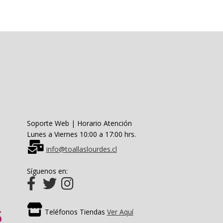
Las
opciones
se
pueden
elegir
en
la
página
de
producto
Soporte Web | Horario Atención
Lunes a Viernes 10:00 a 17:00 hrs.
info@toallaslourdes.cl
Síguenos en:
Teléfonos Tiendas
Ver Aquí