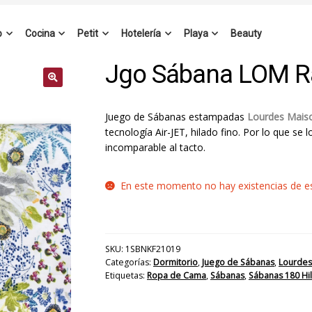
o
Cocina
Petit
Hotelería
Playa
Beauty
Jgo Sábana LOM R
Juego de Sábanas estampadas
Lourdes Mai
tecnología Air-JET, hilado fino. Por lo que se 
incomparable al tacto.
En este momento no hay existencias de est
SKU:
1SBNKF21019
Categorías:
Dormitorio
,
Juego de Sábanas
,
Lourdes
Etiquetas:
Ropa de Cama
,
Sábanas
,
Sábanas 180 Hi