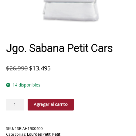
Jgo. Sabana Petit Cars
El
El
$
26.990
$
13.495
precio
precio
14 disponibles
original
actual
era:
es:
Jgo.
Agregar al carrito
$26.990.
$13.495.
Sabana
Petit
Cars
cantidad
SKU:
1SBIAH1900400
Categorías:
Lourdes Petit
,
Petit