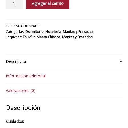
Manta
Agregar al carrito
Fauxfur
Yacare
cantidad
SKU:
1SCICHI16YADF
Categorías:
Dormitorio
,
Hotelería
,
Mantas y Frazadas
Etiquetas:
Fauxfur
,
Manta Chiteco
,
Mantas y Frazadas
Descripción
Información adicional
Valoraciones (0)
Descripción
Cuidados: