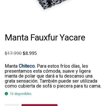
Manta Fauxfur Yacare
El
El
$
17.990
$
8.995
precio
precio
Manta
Chiteco
. Para estos fríos días, les
original
actual
presentamos esta cómoda, suave y ligera
era:
es:
manta de polar que dará a tu descanso una
grata sensación. También puede ser utilizada
$17.990.
$8.995.
como cubierta de sofá o piecera para tu cama.
10 disponibles