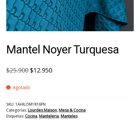
Mantel Noyer Turquesa
El
El
$
25.900
$
12.950
precio
precio
Agotado
original
actual
era:
es:
SKU:
1AHILOM1816FN
$25.900.
$12.950.
Categorías:
Lourdes Maison
,
Mesa & Cocina
Etiquetas:
Cocina
,
Manteleria
,
Manteles