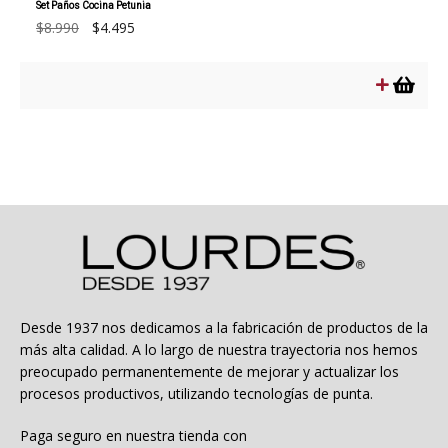
Set Paños Cocina Petunia
El
El
$
8.990
$
4.495
precio
precio
original
actual
era:
es:
$8.990.
$4.495.
Desde 1937 nos dedicamos a la fabricación de productos de la
más alta calidad. A lo largo de nuestra trayectoria nos hemos
preocupado permanentemente de mejorar y actualizar los
procesos productivos, utilizando tecnologías de punta.
Paga seguro en nuestra tienda con