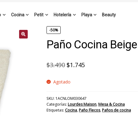
o
Cocina
Petit
Hotelería
Playa
Beauty
-50%
Paño Cocina Beige
El
El
$
3.490
$
1.745
precio
precio
Agotado
original
actual
era:
es:
SKU:
1ACNLOM030647
$3.490.
$1.745.
Categorías:
Lourdes Maison
,
Mesa & Cocina
Etiquetas:
Cocina
,
Paño Flecos
,
Paños de cocina